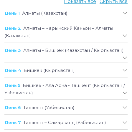
Показать все
Скрыть все
путешествие по пяти странам Центральной Азии
- Казахстану, Кыргызстану, Узбекистану,
День 1
Алматы (Казахстан)
Таджикистану и Туркменистану. Вы
познакомитесь с укладом столиц и горных
День 2
Алматы – Чарынский Каньон – Алматы
деревень, пустынными форпостами и
(Казахстан)
национальными парками, восхититесь
грандиозной архитектурой средневековья и
День 3
Алматы - Бишкек (Казахстан / Кыргызстан)
узнаете местные обычаи. Путешественникам,
желающим получить незабываемые
впечатления и подлинные знания об одном из
День 4
Бишкек (Кыргызстан)
самых интересных регионов мира, мы
рекомендуем выбрать тур «Жемчужины
День 5
Бишкек - Ала Арча - Ташкент (Кыргызстан /
Центральной Азии»!
Узбекистан)
День 6
Ташкент (Узбекистан)
День 7
Ташкент – Самарканд (Узбекистан)