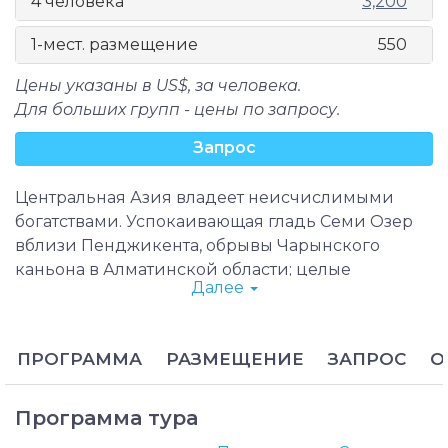
4 человека
3,200
1-мест. размещение
550
Цены указаны в US$, за человека.
Для больших групп - цены по запросу.
Запрос
Центральная Азия владеет неисчислимыми
богатствами. Успокаивающая гладь Семи Озер
вблизи Пенджикента, обрывы Чарынского
каньона в Алматинской области; целые
Далее
кварталы, сохранившиеся со времен
средневековья в Самарканде, Бухаре и Хиве; и
передовые постройки современного Ашхабада
ПРОГРАММА
РАЗМЕЩЕНИЕ
ЗАПРОС
О
как нельзя лучше демонстрируют уникальность
данного региона.
Тур «Жемчужины Центральной Азии» — это
Программа тура
прекрасная возможность совершить