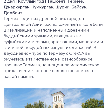
2 дня | Круглый год | Ташкент, Термез,
Джаркурган, Кумкурган, Шурчи, Байсун,
Дербент
Термез - один из древнейших городов
Центральной Азии, расположенный в колыбели
цивилизации и наполненный древними
буддийскими храмами, священными
суфийскими местами, артефактами, монетами и
глиняной посудой исчезнувших династий. В
двухдневном туре по Термезу с OrexCA вы
окунетесь в таинственное и разнообразное
прошлое Термеза, полноценное историческое
приключение, которое надолго останется в
вашей памяти.