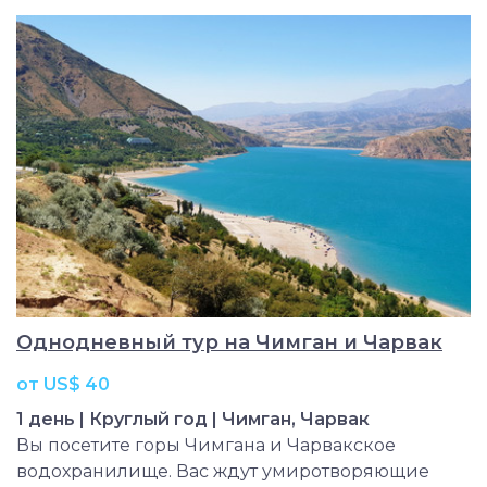
Однодневный тур на Чимган и Чарвак
от US$ 40
1 день | Круглый год | Чимган, Чарвак
Вы посетите горы Чимгана и Чарвакское
водохранилище. Вас ждут умиротворяющие