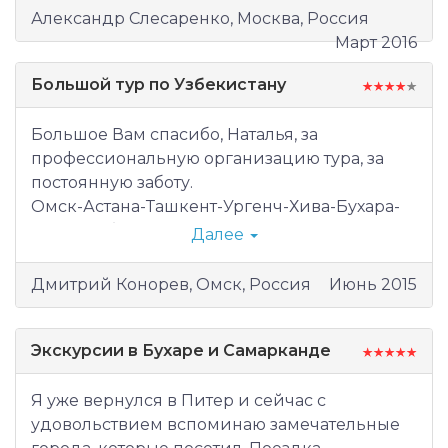
(Ильхом).
Александр Слесаренко, Москва, Россия
Если мои друзья поедут в Узбекистан, будем
Март 2016
рекомендовать вашу фирму.
Большой тур по Узбекистану
Большое Вам спасибо, Наталья, за
профессиональную организацию тура, за
постоянную заботу.
Омск-Астана-Ташкент-Ургенч-Хива-Бухара-
Шахрисабз-Самарканд-Ташкент-Коканд-
Далее
Фергана-Маргилан-Ташкент за 12 дней в
начале июня.
Дмитрий Конорев, Омск, Россия
Июнь 2015
Перед поездкой искренне считал, что будет
утомительно передвигаться между разными
городами Узбекистана. Из Ташкента в Ургенч
Экскурсии в Бухаре и Самарканде
на самолете, Хива на автомобиле совсем
рядом. Далее в Бухару самолетом, а не
Я уже вернулся в Питер и сейчас с
автомобилем через пустыню, благодаря
удовольствием вспоминаю замечательные
чему выиграл целый день в Бухаре. Из