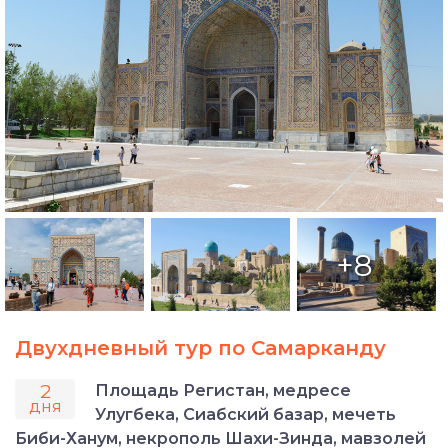
+8
Двухдневный тур по Самарканду
2
Площадь Регистан, медресе
дня
Улугбека, Сиабский базар, мечеть
Биби-Ханум, некрополь Шахи-Зинда, мавзолей