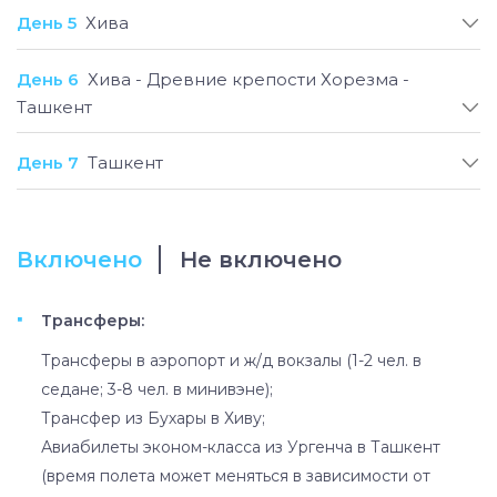
позволит вам путешествовать в соответствии с
День 5
Хива
вашим бюджетом и личными предпочтениями.
День 6
Хива - Древние крепости Хорезма -
Ташкент
День 7
Ташкент
Включено
Не включено
Трансферы:
Трансферы в аэропорт и ж/д вокзалы (1-2 чел. в
седане; 3-8 чел. в минивэне);
Трансфер из Бухары в Хиву;
Авиабилеты эконом-класса из Ургенча в Ташкент
(время полета может меняться в зависимости от