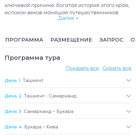
ключевой причине: богатая история этого края,
испокон веков манящая путешественников
Далее
своими многочисленным дворцами, медресе,
крепостями и мавзолеями. Архитектурные
памятники, известные на весь мир и
ПРОГРАММА
РАЗМЕЩЕНИЕ
ЗАПРОС
О
сохранившие свой первоначальный облик,
тепло встречают каждого туриста, распахивая
врата, ведущие в древность.
Программа тура
Тур «Исторические места Узбекистана» - это
Показать все
Скрыть все
недельная экскурсия по величайшим
достопримечательностям самых известных
День 1
Ташкент
городов Узбекистана - Самарканда, Бухары,
Хивы и Ташкента. Ваша поездка будет
День 2
Ташкент - Самарканд
наполнена открытиями, культурным
погружением, историческими знаниями, а
День 3
Самарканд – Бухара
после останутся незабываемые воспоминания
об этой удивительной стране. Возможен также
День 4
Бухара – Хива
индивидуальный вариант программы, который