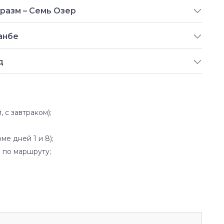
разм – Семь Озер
анбе
д
 с завтраком);
е дней 1 и 8);
 по маршруту;