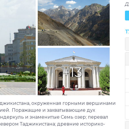
Д
Т
+13
Таджикистана, окруженная горными вершинами
рией. Поражащие и захватывающие дух
андеркуль и знаменитые Семь озер; перевал
евером Таджикистана; древние историко-