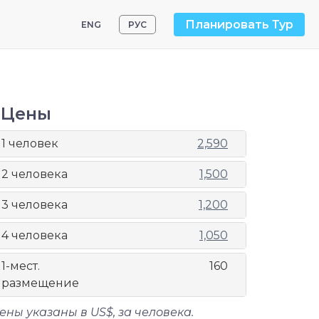
Планировать Тур
ENG
РУС
Цены
1 человек
2,590
2 человека
1,500
3 человека
1,200
4 человека
1,050
1-мест.
160
размещение
ены указаны в US$, за человека.