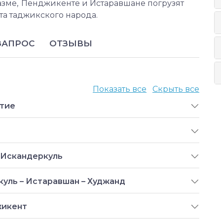
азме, Пенджикенте и Истаравшане погрузят
та таджикского народа.
ЗАПРОС
ОТЗЫВЫ
Показать все
Скрыть все
ытие
 Искандеркуль
уль – Истаравшан – Худжанд
жикент