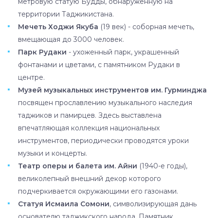
метровую статую Будды, обнаруженную на
территории Таджикистана.
Мечеть Ходжи Якуба
(19 век) - соборная мечеть,
вмещающая до 3000 человек.
Парк Рудаки
- ухоженный парк, украшенный
фонтанами и цветами, с памятником Рудаки в
центре.
Музей музыкальных инструментов им. Гурминджа
посвящен прославлению музыкального наследия
таджиков и памирцев. Здесь выставлена
впечатляющая коллекция национальных
инструментов, периодически проводятся уроки
музыки и концерты.
Театр оперы и балета им. Айни
(1940-е годы),
великолепный внешний декор которого
подчеркивается окружающими его газонами.
Статуя Исмаила Сомони
, символизирующая дань
основателю таджикского народа. Памятник