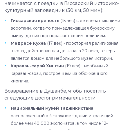
городе.
начинается с поездки в Гиссарский историко-
Этот однодневный тур включает в себя поездку
культурный заповедник (30 км, 50 мин):
в Гиссарский историко-культурный заповедник
Гиссарская крепость
(15 век) с ее впечатляющими
и индивидуальную экскурсию по самым
воротами, когда-то принадлежавшая бухарскому
популярным паркам, памятникам, театрам и
эмиру, до сих пор поражает своим величием.
музеям Душанбе.
Медресе Кухна
(17 век) - просторная религиозная
школа, действовавшая до начала 20 века, теперь
является домом для небольшого музея истории.
Караван-сарай Хиштин
(19 век) - необычный
караван-сарай, построенный из обожженного
кирпича.
Возвращение в Душанбе, чтобы посетить
следующие достопримечательности:
Национальный музей Таджикистана
,
расположенный в 4-этажном здании и хранящий
более чем 40 000 экспонатов, в том числе 12-