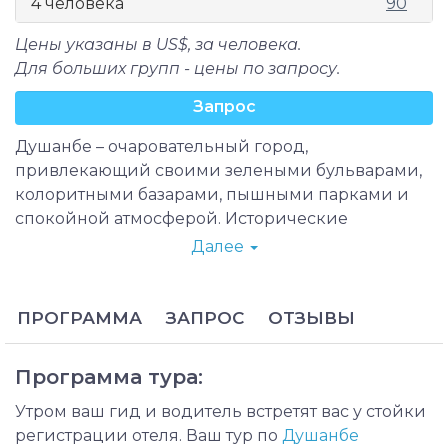
4 человека
90
Цены указаны в US$, за человека.
Для больших групп - цены по запросу.
Запрос
Душанбе – очаровательный город,
привлекающий своими зелеными бульварами,
колоритными базарами, пышными парками и
спокойной атмосферой. Исторические
памятники находятся в основном на окраине
Далее
города в Гиссарском историко-культурном
заповеднике. В Душанбе вы сможете увидеть
одну из крупнейших статуй Будды.
ПРОГРАММА
ЗАПРОС
ОТЗЫВЫ
Тур по Душанбе может быть легко включен в
расписание независимых треккеров;
Программа тура:
путешественников, которые находятся в
длительной остановке, или туристов,
Утром ваш гид и водитель встретят вас у стойки
планирующих пару дней в этом спокойном
регистрации отеля. Ваш тур по
Душанбе