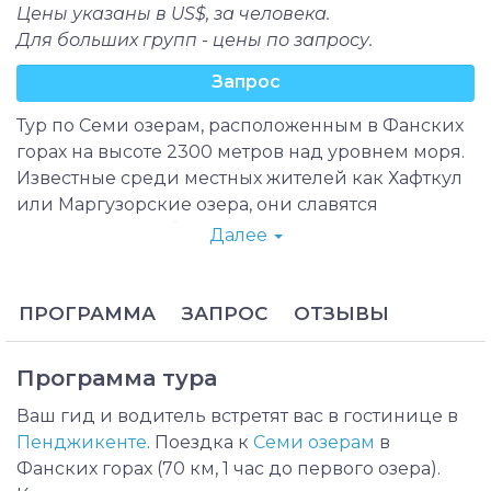
Цены указаны в US$, за человека.
Для больших групп - цены по запросу.
Запрос
Тур по Семи озерам, расположенным в Фанских
горах на высоте 2300 метров над уровнем моря.
Известные среди местных жителей как Хафткул
или Маргузорские озера, они славятся
уникальной особенностью: различными
Далее
оттенками воды, меняющими цвет в
зависимости от времени суток. Возле каждого
из озёр царит атмосфера умиротворяющей
ПРОГРАММА
ЗАПРОС
ОТЗЫВЫ
красоты, которой будет вознагражден и
вдохновлен любой, кто сюда приедет.
Программа тура
В туре по Семи озерам вы проведете целый
день, наслаждаясь свежим горным воздухом и
Ваш гид и водитель встретят вас в гостинице в
любуясь панорамными видами. Тур включает в
Пенджикенте
. Поездка к
Семи озерам
в
себя транспортировку из Пенджикента и
Фанских горах (70 км, 1 час до первого озера).