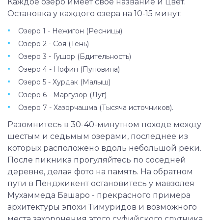
обратно с частным водителем и гидом,
Каждое озеро имеет свое название и цвет.
остановки на каждом из семи озер, поход в
Остановка у каждого озера на 10-15 минут:
горы, посещение сельской горной деревни и
Озеро 1 - Нежигон (Ресницы)
остановку у исторического мавзолея.
Озеро 2 - Соя (Тень)
Озеро 3 - Гушор (Бдительность)
Озеро 4 - Нофин (Пуповина)
Озеро 5 - Хурдак (Малыш)
Озеро 6 - Маргузор (Луг)
Озеро 7 - Хазорчашма (Тысяча источников).
Разомнитесь в 30-40-минутном походе между
шестым и седьмым озерами, последнее из
которых расположено вдоль небольшой реки.
После пикника прогуляйтесь по соседней
деревне, делая фото на память. На обратном
пути в Пенджикент остановитесь у мавзолея
Мухаммеда Башаро - прекрасного примера
архитектуры эпохи Тимуридов и возможного
места захоронения этого суфийского спутника