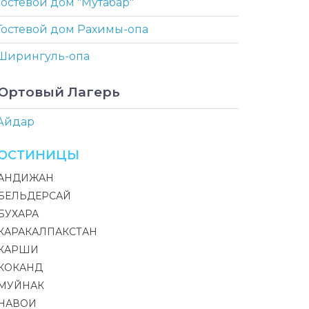
Гостевой дом "Мутабар"
Гостевой дом Рахимы-опа
Ширингуль-опа
Юртовый Лагерь
Айдар
ГОСТИНИЦЫ
АНДИЖАН
БЕЛЬДЕРСАЙ
БУХАРА
КАРАКАЛПАКСТАН
КАРШИ
КОКАНД
МУЙНАК
НАВОИ