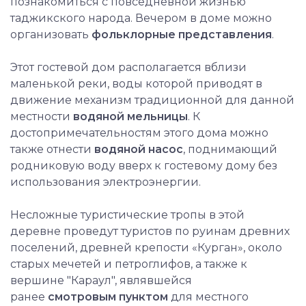
познакомиться с повседневной жизнью
таджикского народа. Вечером в доме можно
организовать
фольклорные представления
.
Этот гостевой дом располагается вблизи
маленькой реки, воды которой приводят в
движение механизм традиционной для данной
местности
водяной мельницы
. К
достопримечательностям этого дома можно
также отнести
водяной насос
, поднимающий
родниковую воду вверх к гостевому дому без
использования электроэнергии.
Несложные туристические тропы в этой
деревне проведут туристов по руинам древних
поселений, древней крепости «Курган», около
старых мечетей и петроглифов, а также к
вершине "Караул", являвшейся
ранее
смотровым пунктом
для местного