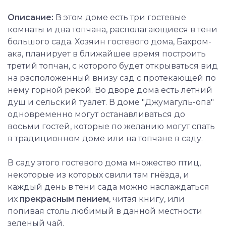
Описание:
В этом доме есть три гостевые
комнаты и два топчана, располагающиеся в тени
большого сада. Хозяин гостевого дома, Бахром-
ака, планирует в ближайшее время построить
третий топчан, с которого будет открываться вид
на расположенный внизу сад с протекающей по
нему горной рекой. Во дворе дома есть летний
душ и сельский туалет. В доме "Джумагуль-опа"
одновременно могут останавливаться до
восьми гостей, которые по желанию могут спать
в традиционном доме или на топчане в саду.
В саду этого гостевого дома множество птиц,
некоторые из которых свили там гнёзда, и
каждый день в тени сада можно наслаждаться
их
прекрасным пением
, читая книгу, или
попивая столь любимый в данной местности
зеленый чай.