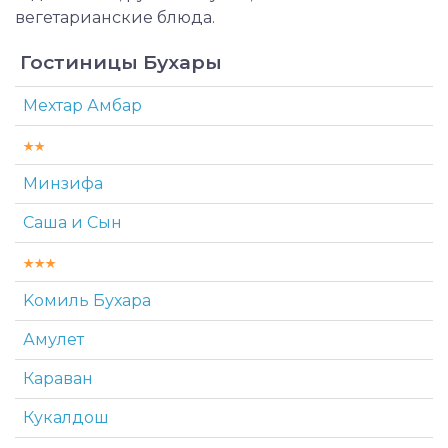
вегетарианские блюда.
Гостиницы Бухары
Мехтар Амбар
Минзифа
Саша и Сын
Kомиль Бухара
Амулет
Караван
Кукалдош