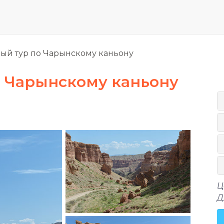
й тур по Чарынскому каньону
 Чарынскому каньону
Ц
Д