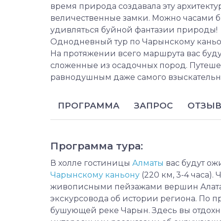
время природа создавала эту архитектур
величественные замки. Можно часами б
удивляться буйной фантазии природы!
Однодневный тур по Чарынскому каньон
На протяжении всего маршрута вас буд
сложенные из осадочных пород. Путеше
равнодушным даже самого взыскательн
ПРОГРАММА
ЗАПРОС
ОТЗЫ
Программа тура:
В холле гостиницы
Алматы
вас будут ож
Чарынскому каньону
(220 км, 3-4 часа)
живописными пейзажами вершин Алатау
экскурсовода об истории региона. По п
бушующей реке Чарын. Здесь вы отдохне