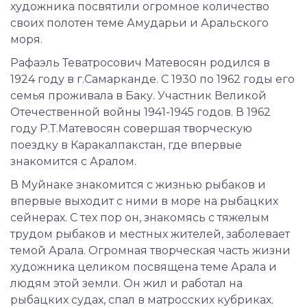
художника посвятили огромное количество
своих полотен теме Амударьи и Аральского
моря.
Рафаэль Теватросович Матевосян родился в
1924 году в г.Самарканде. С 1930 по 1962 годы его
семья проживала в Баку. Участник Великой
Отечественной войны 1941-1945 годов. В 1962
году Р.Т.Матевосян совершая творческую
поездку в Каракалпакстан, где впервые
знакомится с Аралом.
В Муйнаке знакомится с жизнью рыбаков и
впервые выходит с ними в море на рыбацких
сейнерах. С тех пор он, знакомясь с тяжелым
трудом рыбаков и местных жителей, заболевает
темой Арала. Огромная творческая часть жизни
художника целиком посвящена теме Арала и
людям этой земли. Он жил и работал на
рыбацких судах, спал в матросских кубриках.