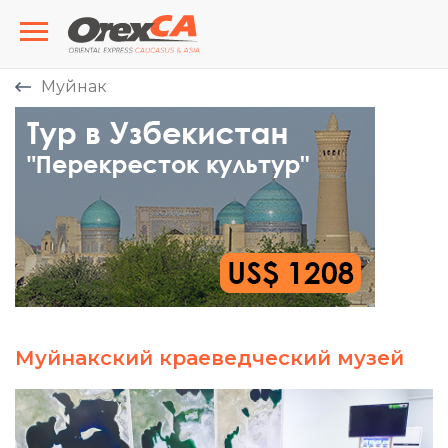
Муйнак
Муйнакский краеведческий музей