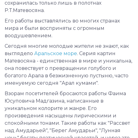
сохранилась только лишь в полотнах
Р.Т.Матевосяна.
Его работы выставлялись во многих странах
мира и были восприняты с огромным
воодушевлением.
Сегодня многие молодые жители не знают, как
выглядело
Аральское море
. Серия картин
Матевосяна - единственная в мире и уникальна,
она повествует о превращении голубого и
богатого Арала в безжизненную пустыню, часто
именуемую сегодня "Арал кумами".
Взорам посетителей бросаются работы Фаима
Юсуповича Мадгазина, написанные в
уникальном колорите и жанре. Его
произведения насыщены лирическими и
спокойными тонами. Такие работы как "Рассвет
над Амударьей", "Берег Амударьи", "Лунная
ночь" богаты поэтической красотой, и через это