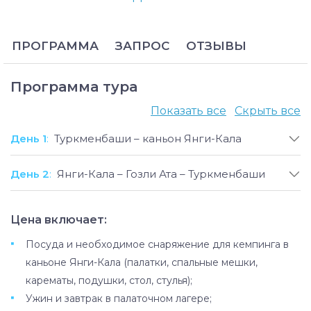
Туркменистана, который также прозвали «Гранд-
Каньон Центральной Азии». Эти внушающие
благоговение радужные скалы,
ПРОГРАММА
ЗАПРОС
ОТЗЫВЫ
сформированные на протяжении тысячелетий
морем, ветром и дождями, становятся
сюрреалистичными в золотых лучах уходящего
Программа тура
солнца. Удивительно, но очень немногие
Показать все
Скрыть все
путешественники добираются до этого каньона,
благодаря чему он сохраняет свое
День 1
:
Туркменбаши – каньон Янги-Кала
изолированное, первозданное спокойствие и
по сей день.
День 2
:
Янги-Кала – Гозли Ата – Туркменбаши
Экскурсия по каньону Янги-Кала — поездка с
ночевкой, котороая включает в себя трансфер в
каньон, по отдаленным дорогам, в
Цена включает:
сопровождении опытного водителя, а также
Посуда и необходимое снаряжение для кемпинга в
размещение в палаточном лагере на скалистых
каньоне Янги-Кала (палатки, спальные мешки,
высотах. На следующий день вы посетите
карематы, подушки, стол, стулья);
высоко почитаемый мавзолей в Туркменистане,
Ужин и завтрак в палаточном лагере;
прежде чем завершить тур приятной прогулкой