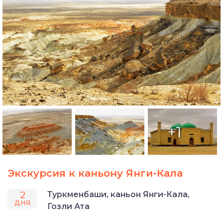
+1
Экскурсия к каньону Янги-Кала
2
Туркменбаши, каньон Янги-Кала,
дня
Гозли Ата