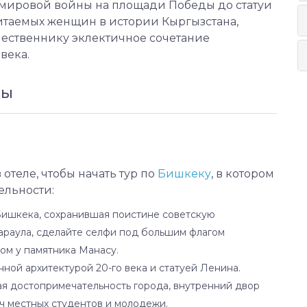
 мировой войны на площади Победы до статуи
итаемых женщин в истории Кыргызстана,
ественнику эклектичное сочетание
века.
ВЫ
 отеле, чтобы начать тур по
Бишкеку
, в котором
ельности:
Бишкека, сохранившая поистине советскую
араула, сделайте селфи под большим флагом
ом у памятника Манасу.
енной архитектурой 20-го века и статуей Ленина.
я достопримечательность города, внутренний двор
ч местных студентов и молодежи.