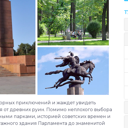
Т
от горных приключений и жаждет увидеть
 от древних руин. Помимо неплохого выбора
еными парками, историей советских времен и
тажного здания Парламента до знаменитой