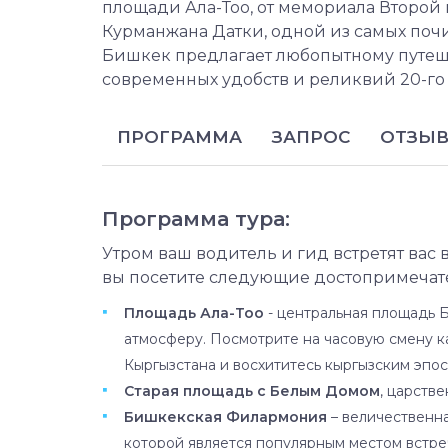
площади Ала-Тоо, от мемориала Второй
Курманжана Датки, одной из самых поч
Бишкек предлагает любопытному путеш
современных удобств и реликвий 20-го 
ПРОГРАММА
ЗАПРОС
ОТЗЫ
Программа тура:
Утром ваш водитель и гид встретят вас в
вы посетите следующие достопримечат
Площадь Ала-Тоо
- центральная площадь 
атмосферу. Посмотрите на часовую смену к
Кыргызстана и восхититесь кыргызским эпос
Старая площадь с Белым Домом
, царств
Бишкекская Филармония
– величественна
которой является популярным местом встре