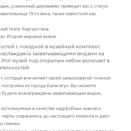
ндик, усаженный деревьями, приведет вас к статуе
вительнице 19-го века, также известной как
ый театр Кыргызстана.
 во Второй мировой войне.
остей с поездкой в музейный комплекс
ути наслаждаясь захватывающими видами на
 Этот музей под открытым небом включает в
тельностей:
рет, который впечатляет своей замысловатой точеной
 постройка из города Баласагун. Вы сможете
и будете вознаграждены захватывающим видом,
, используемые в качестве надгробных знаков и
 черты сохранились до настоящего момента и дают
х племен.