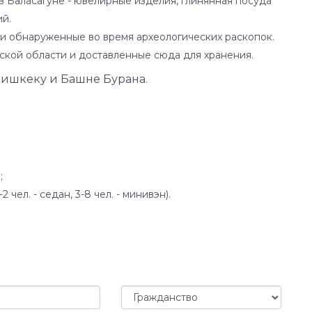
 в Баласагуне - ювелирные изделия, глинянная посуда
й.
 и обнаруженные во время археологических раскопок.
йской области и доставленные сюда для хранения.
Бишкеку и Башне Бурана.
;
чел. - седан, 3-8 чел. - минивэн).