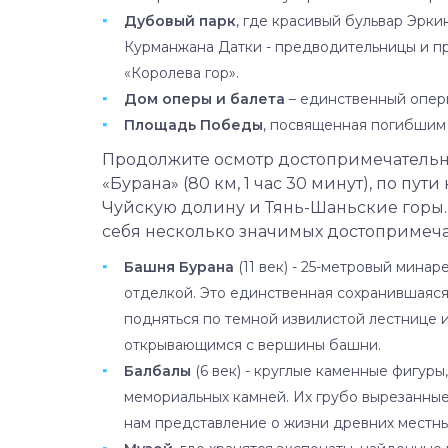
Дубовый парк
, где красивый бульвар Эрки
Курманжана Датки - предводительницы и пра
«Королева гор».
Дом оперы и балета
– единственный оперн
Площадь Победы
, посвященная погибшим
Продолжите осмотр достопримечательн
«Бурана» (80 км, 1 час 30 минут), по п
Чуйскую долину и Тянь-Шаньские горы.
себя несколько значимых достопримеча
Башня Бурана
(11 век) - 25-метровый мина
отделкой. Это единственная сохранившаяся
подняться по темной извилистой лестнице 
открывающимся с вершины башни.
Балбалы
(6 век) - круглые каменные фигуры
мемориальных камней. Их грубо вырезанные
нам представление о жизни древних местны