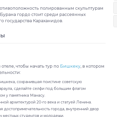
ротивоположность полированным скульптурам
Бурана гордо стоит среди рассеянных
о государства Караханидов.
ВЫ
 отеле, чтобы начать тур по
Бишкеку
, в котором
ельности:
Бишкека, сохранившая поистине советскую
араула, сделайте селфи под большим флагом
ом у памятника Манасу.
енной архитектурой 20-го века и статуей Ленина.
я достопримечательность города, внутренний двор
ч местных студентов и молодежи.