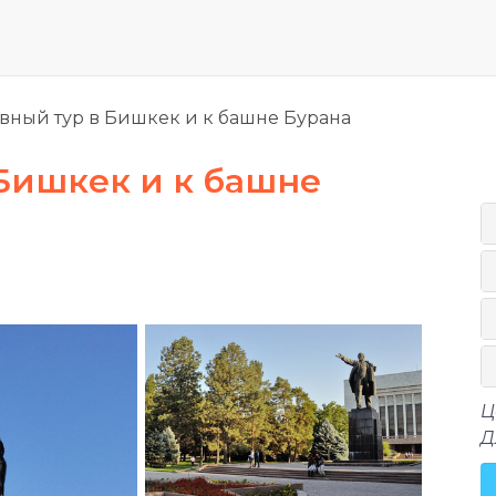
ный тур в Бишкек и к башне Бурана
Бишкек и к башне
Ц
Д