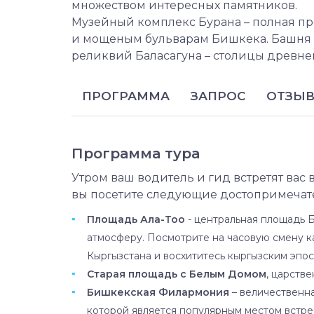
множеством интересных памятников.
Музейный комплекс Бурана – полная п
и мощеным бульварам Бишкека. Башня 
реликвий Баласагуна – столицы древнег
ПРОГРАММА
ЗАПРОС
ОТЗЫ
Программа тура
Утром ваш водитель и гид встретят вас в
вы посетите следующие достопримечат
Площадь Ала-Тоо
- центральная площадь 
атмосферу. Посмотрите на часовую смену к
Кыргызстана и восхититесь кыргызским эпос
Старая площадь с Белым Домом
, царств
Бишкекская Филармония
– величественна
которой является популярным местом встре