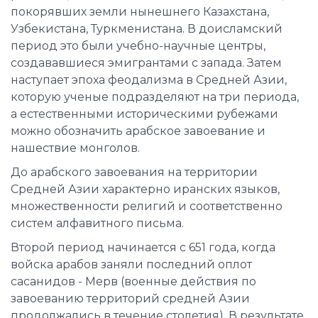
покорявших земли нынешнего Казахстана,
Узбекистана, Туркменистана. В доисламский
период это были учебно-научные центры,
создававшиеся эмигрантами с запада. Затем
наступает эпоха феодализма в Средней Азии,
которую ученые подразделяют на три периода,
а естественными историческими рубежами
можно обозначить арабское завоевание и
нашествие монголов.
До арабского завоевания на территории
Средней Азии характерно иранских языков,
множественности религий и соответственно
систем алфавитного письма.
Второй период начинается с 651 года, когда
войска арабов заняли последний оплот
сасанидов - Мерв (военные действия по
завоеванию территорий средней Азии
продолжались в течение столетия). В результате