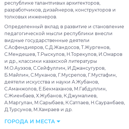
республике талантливых архитекторов,
разработчиков, дизайнеров, конструкторов и
толковых инженеров.
Определенный вклад в развитие и становление
педагогической мысли республики внесли
видные государственные деятели
С.Асфендияров, С.Д.Жандосов, Т.Жургенов,
С.Мендешев, Т.Рыскулов, Н.Торекулов, И.Омаров
и др., классики казахской литературы
М.О.Ауэзов, С.Сейфуллин, И.Джансугуров,
Б.Майлин, С.Муканов, Г.Мусрепов, Г.Мустафин,
деятели искусства и науки А.Жубанов,
С.Аманжолов, Е.Бекмаханов, М.Габдуллин,
С.Жиенбаев, Х.Жубанов, К.Джумалиев,
А.Маргулан, М.Сарыбаев, К.Сатпаев, Н.Сауранбаев,
Д.Турсунов, М.Хамраев и др.
ГОРОДА И МЕСТА