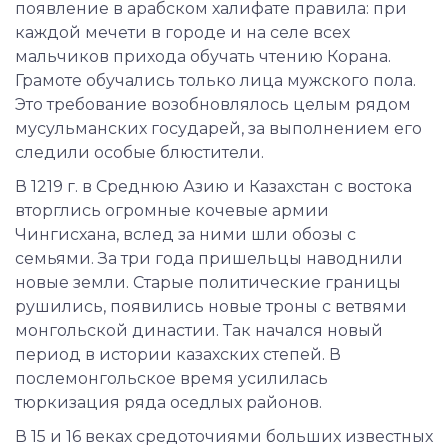
появление в арабском халифате правила: при
каждой мечети в городе и на селе всех
мальчиков прихода обучать чтению Корана.
Грамоте обучались только лица мужского пола.
Это требование возобновлялось целым рядом
мусульманских государей, за выполнением его
следили особые блюстители.
В 1219 г. в Среднюю Азию и Казахстан с востока
вторглись огромные кочевые армии
Чингисхана, вслед за ними шли обозы с
семьями. За три года пришельцы наводнили
новые земли. Старые политические границы
рушились, появились новые троны с ветвями
монгольской династии. Так начался новый
период в истории казахских степей. В
послемонгольское время усилилась
тюркизация ряда оседлых районов.
В 15 и 16 веках средоточиями больших известных