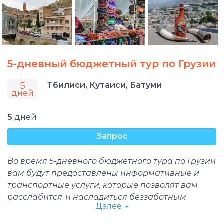
5-дневный бюджетный тур по Грузии
5
Тбилиси, Кутаиси, Батуми
дней
5
дней
Запрос
Во время 5-дневного бюджетного тура по Грузии
вам будут предоставлены информативные и
транспортные услуги, которые позволят вам
расслабится и насладиться беззаботным
Далее
отдыхом на Кавказе. Вас ожидает поездка на
поезде в три из самых популярных города